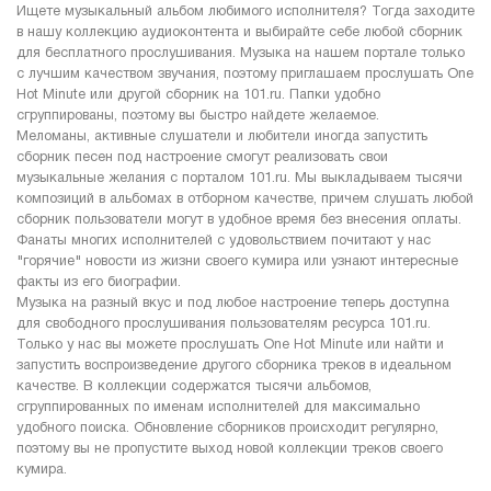
Ищете музыкальный альбом любимого исполнителя? Тогда заходите
в нашу коллекцию аудиоконтента и выбирайте себе любой сборник
для бесплатного прослушивания. Музыка на нашем портале только
с лучшим качеством звучания, поэтому приглашаем прослушать One
Hot Minute или другой сборник на 101.ru. Папки удобно
сгруппированы, поэтому вы быстро найдете желаемое.
Меломаны, активные слушатели и любители иногда запустить
сборник песен под настроение смогут реализовать свои
музыкальные желания с порталом 101.ru. Мы выкладываем тысячи
композиций в альбомах в отборном качестве, причем слушать любой
сборник пользователи могут в удобное время без внесения оплаты.
Фанаты многих исполнителей с удовольствием почитают у нас
"горячие" новости из жизни своего кумира или узнают интересные
факты из его биографии.
Музыка на разный вкус и под любое настроение теперь доступна
для свободного прослушивания пользователям ресурса 101.ru.
Только у нас вы можете прослушать One Hot Minute или найти и
запустить воспроизведение другого сборника треков в идеальном
качестве. В коллекции содержатся тысячи альбомов,
сгруппированных по именам исполнителей для максимально
удобного поиска. Обновление сборников происходит регулярно,
поэтому вы не пропустите выход новой коллекции треков своего
кумира.