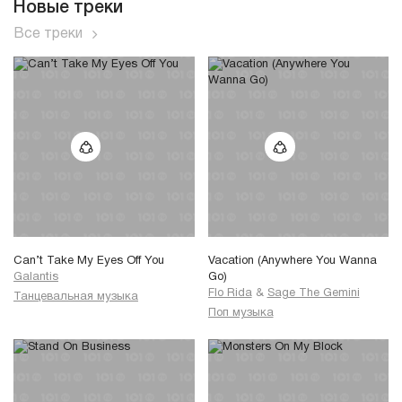
Новые треки
Все треки
Can’t Take My Eyes Off You
Vacation (Anywhere You Wanna
Galantis
Go)
Flo Rida
&
Sage The Gemini
Танцевальная музыка
Поп музыка