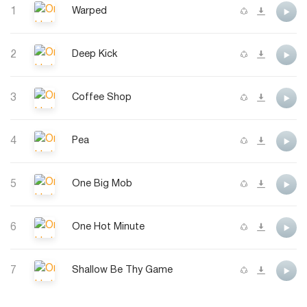
1
Warped
2
Deep Kick
3
Coffee Shop
4
Pea
5
One Big Mob
6
One Hot Minute
7
Shallow Be Thy Game