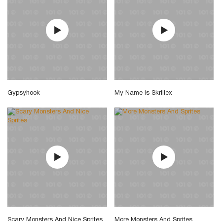
Gypsyhook
My Name Is Skrillex
Scary Monsters And Nice Sprites
More Monsters And Sprites