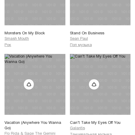
Monsters On My Block
Stand On Business
Smash Mouth
Sean Paul
Рок
Поп музыка
Vacation (Anywhere You Wanna
Can’t Take My Eyes Off You
Go)
Galantis
Flo Rida
&
Sage The Gemini
Танцевальная музыка