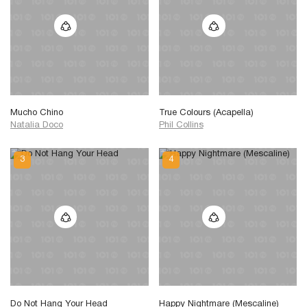
Mucho Chino
True Colours (Acapella)
Natalia Doco
Phil Collins
Do Not Hang Your Head
Happy Nightmare (Mescaline)