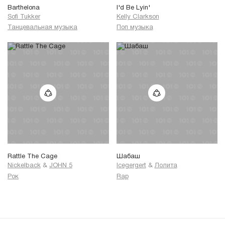
Barthelona
I'd Be Lyin'
Sofi Tukker
Kelly Clarkson
Танцевальная музыка
Поп музыка
Rattle The Cage
Шабаш
Nickelback
&
JOHN 5
Icegergert
&
Лолита
Рок
Rap