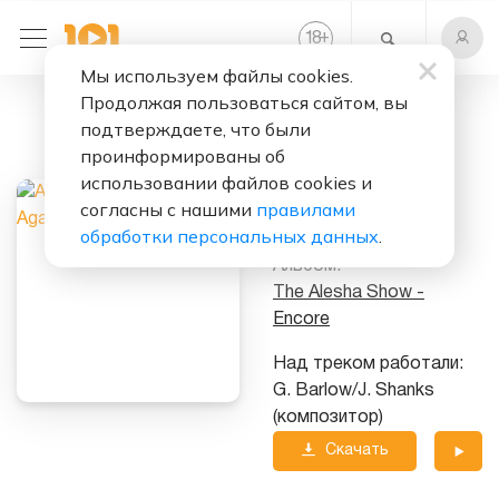
+
18
Мы используем файлы cookies.
Продолжая пользоваться сайтом, вы
Слушать бесплатно
подтверждаете, что были
To Love Again
проинформированы об
использовании файлов cookies и
Исполнитель:
согласны с нашими
правилами
Alesha Dixon
обработки персональных данных
.
Альбом:
The Alesha Show -
Encore
Над треком работали:
G. Barlow/J. Shanks
(композитор)
Скачать
трек