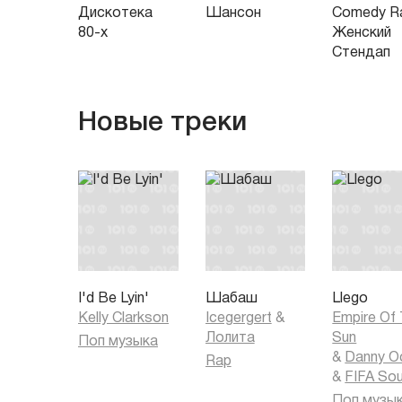
Дискотека
Шансон
Comedy Ra
80-х
Женский
Стендап
Новые треки
I'd Be Lyin'
Шабаш
Llego
Kelly Clarkson
Icegergert
&
Empire Of
Лолита
Sun
Поп музыка
&
Danny O
Rap
&
FIFA So
Поп музы