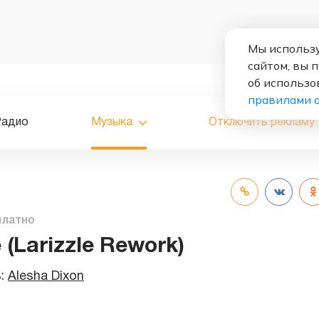
Мы использу
сайтом, вы 
об использо
правилами 
Радио
Музыка
Отключить рекламу
платно
 (Larizzle Rework)
ь:
Alesha Dixon