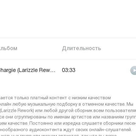
Альбом
Длительность
Chargie (Larizzle Rework)
03:33
ается только платный контент с низким качеством
онлайн любую музыкальную подборку в отменном качестве. Мы
Larizzle Rework) или любой другой сборник всем пользователя
е они сгруппированы по именам артистов или названиям групп
ошем качестве. Постоянно или изредка слушаете сборники песе
знообразного аудиоконтента ждут своих онлайн-слушателей.