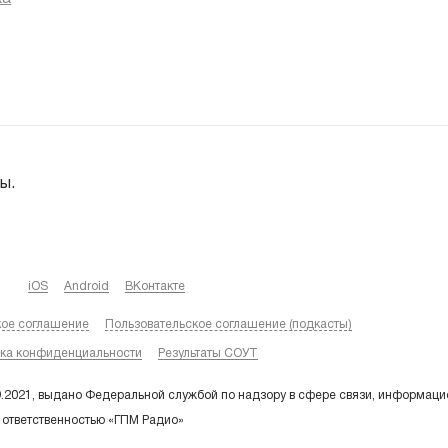
ы.
iOS
Android
ВКонтакте
кое соглашение
Пользовательское соглашение (подкасты)
ка конфиденциальности
Результаты СОУТ
9.2021, выдано Федеральной службой по надзору в сфере связи, информаци
 ответственностью «ГПМ Радио»