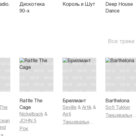
dio.
Дискотека
Король и Шут
Deep House
90-х
Dance
Все треки
Rattle The
Бриллиант
Barthelona
 The
Cage
Seville
&
Artik
&
Sofi Tukker
Nickelback
&
Asti
Танцевальная муз
cean
JOHN 5
Танцевальная музыка
und
Рок
ка