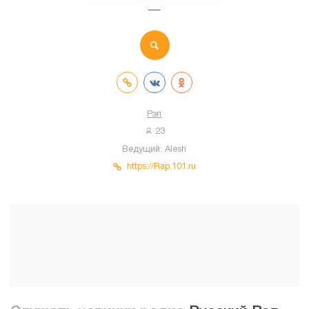
—
Рэп
23
Ведущий:
Alesh
https://Rap.101.ru