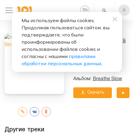
+
18
Мы используем файлы cookies.
Продолжая пользоваться сайтом, вы
Слушать бесплатно
подтверждаете, что были
Breathe Slow (Ali
проинформированы об
Payami Remix)
использовании файлов cookies и
согласны с нашими
правилами
Исполнитель:
обработки персональных данных
.
Alesha Dixon
Альбом:
Breathe Slow
Скачать
трек
Другие треки