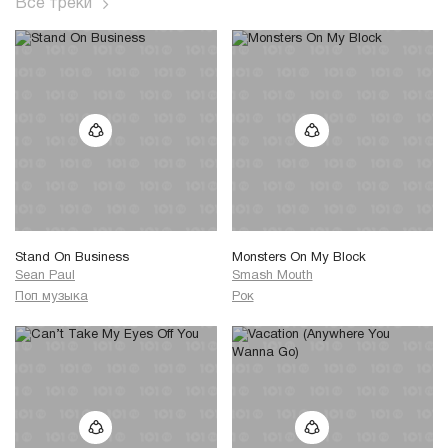
Все треки
Stand On Business
Monsters On My Block
Sean Paul
Smash Mouth
Поп музыка
Рок