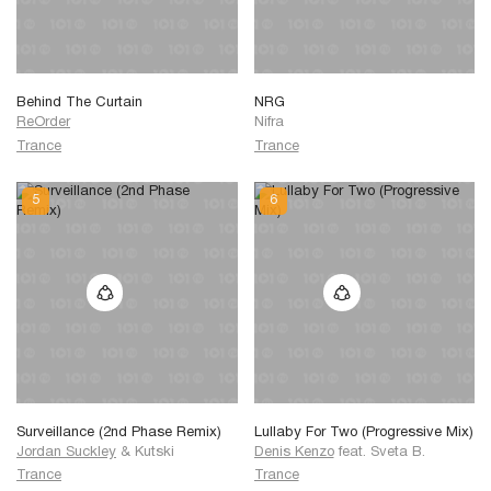
Behind The Curtain
NRG
ReOrder
Nifra
Trance
Trance
Surveillance (2nd Phase Remix)
Lullaby For Two (Progressive Mix)
Jordan Suckley
&
Kutski
Denis Kenzo
feat.
Sveta B.
Trance
Trance