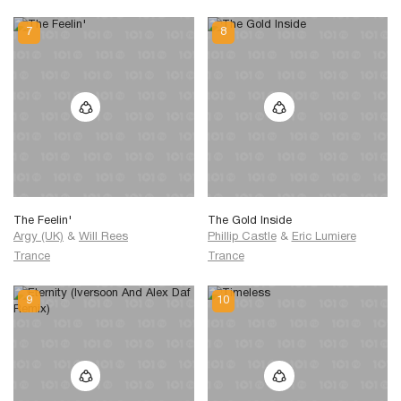
The Feelin'
The Gold Inside
Argy (UK)
&
Will Rees
Phillip Castle
&
Eric Lumiere
Trance
Trance