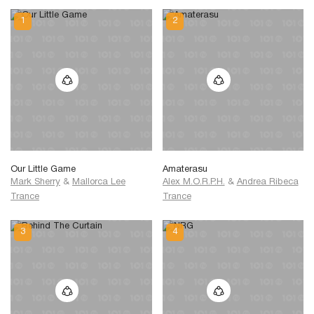
Our Little Game
Amaterasu
Mark Sherry
&
Mallorca Lee
Alex M.O.R.P.H.
&
Andrea Ribeca
Trance
Trance