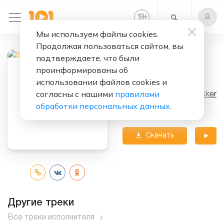
+
18
Мы используем файлы cookies.
Продолжая пользоваться сайтом, вы
подтверждаете, что были
Слушать бесплатно
проинформированы об
Woof
использовании файлов cookies и
согласны с нашими
правилами
Исполнитель:
Sofi Tukker
обработки персональных данных
.
Альбом:
BREAD
Скачать
трек
Другие треки
Все треки исполнителя