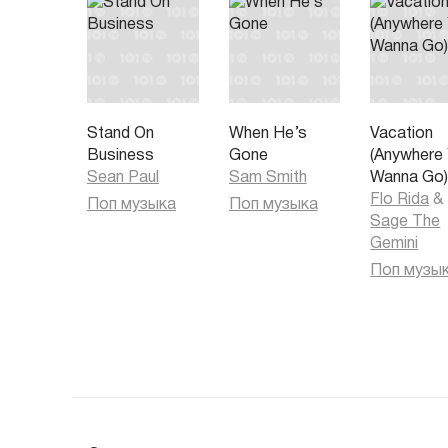
Stand On
When He’s
Vacation
Business
Gone
(Anywhere
Sean Paul
Sam Smith
Wanna Go
Flo Rida
&
Поп музыка
Поп музыка
Sage The
Gemini
Поп музы