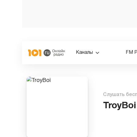
Каналы
FM 
Слушать бес
TroyBoi