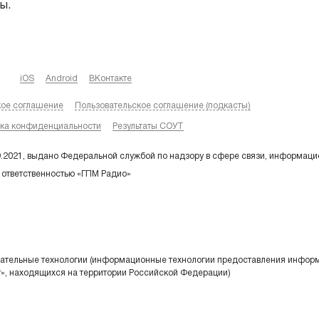
ы.
iOS
Android
ВКонтакте
кое соглашение
Пользовательское соглашение (подкасты)
ка конфиденциальности
Результаты СОУТ
9.2021, выдано Федеральной службой по надзору в сфере связи, информаци
 ответственностью «ГПМ Радио»
тельные технологии (информационные технологии предоставления информа
т», находящихся на территории Российской Федерации)