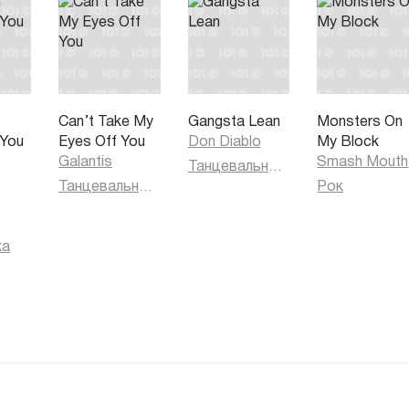
Can’t Take My
Gangsta Lean
Monsters On
 You
Eyes Off You
Don Diablo
My Block
)
Galantis
Smash Mouth
Танцевальная музыка
Танцевальная музыка
Рок
ка