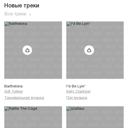
Новые треки
Все треки
Barthelona
I'd Be Lyin'
Sofi Tukker
Kelly Clarkson
Танцевальная музыка
Поп музыка