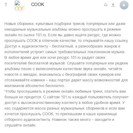
1
COOK
Новые сборники, культовые подборки треков, популярные или даже
неизданные музыкальные альбомы можно прослушать в режиме
онлайн по сылке 101.ru. Если вы давно ищете ресурс, где можно
прослушать COOK в отличном качестве, то открывайте нашу ссылку.
Доступ к аудиоконтенту - бесплатный, а разнообразие жанров и
исполнителей устроит самых требовательных поклонников музыки.
В любое время дня или ночи ресурс 101.ru радует своих
посетителей бесплатной музыкой. Слушайте популярные или редкие
альбомы песен с великолепным качеством звука онлайн, читайте
новости о звездах, знакомьтесь с биографией своих кумиров или
отслеживайте новинки - наш портал дарит массу возможностей для
меломанов абсолютно бесплатно.
Чтобы прослушивать в режиме онлайн любимые треки, платить вам
больше не придется. С сайтом 101.ru каждый пользователь получает
доступ к высококачественному контенту в любое удобное время. У
нас содержится масса разных музыкальных сборников и если вам
хочется прослушать COOK, то приглашаем в наше хранилище
отборного аудиоконтента. Новинок также много - заходите и
слушайте онлайн.