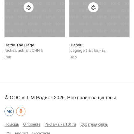
Rattle The Cage
Шабаш
Nickelback
&
JOHN 5
Icegergert
&
Лолита
Рок
Rap
© ООО «ГПМ Радио» 2026. Все права защищены.
Помощь
О проекте
Реклама на 101.ru
Обратная связь
iOS
Android
ВКонтакте