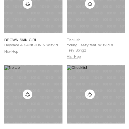
BROWN SKIN GIRL
The Life
Beyonce
&
SAINt JHN
&
Wizkid
Young Jeezy
feat.
Wizkid
&
Trey Songz
Hip-Hop
Hip-Hop