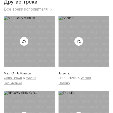
Другие треки
Все треки исполнителя
Man On A Mission
Arizona
Chris Brown
&
Wizkid
Blaq Jerzee
&
Wizkid
Поп музыка
Латино