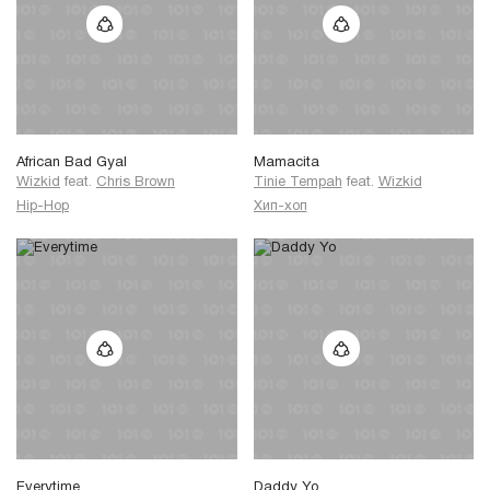
African Bad Gyal
Mamacita
Wizkid
feat.
Chris Brown
Tinie Tempah
feat.
Wizkid
Hip-Hop
Хип-хоп
Everytime
Daddy Yo