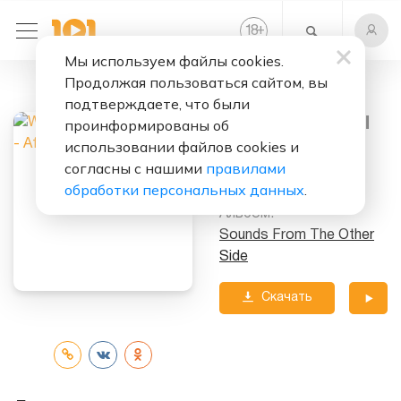
+
18
Мы используем файлы cookies.
Продолжая пользоваться сайтом, вы
Слушать бесплатно
подтверждаете, что были
African Bad Gyal
проинформированы об
использовании файлов cookies и
Исполнители:
Wizkid
согласны с нашими
правилами
feat.
Chris Brown
обработки персональных данных
.
Альбом:
Sounds From The Other
Side
Скачать
трек