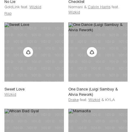
No Lie
Checklist
GoldLink
feat.
Wizkid
Normani
&
Calvin Harris
feat.
Wizkid
Rap
Sweet Love
One Dance (Luigi Sambuy &
Wizkid
Alivia Rework)
Drake
feat.
Wizkid
&
KYLA