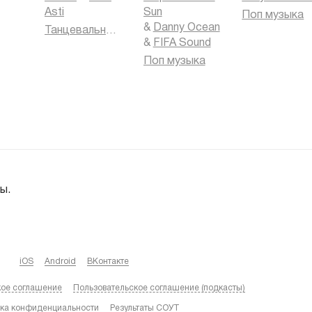
Asti
Sun
Поп музыка
&
Danny Ocean
Танцевальная музыка
&
FIFA Sound
Поп музыка
ы.
iOS
Android
ВКонтакте
кое соглашение
Пользовательское соглашение (подкасты)
ка конфиденциальности
Результаты СОУТ