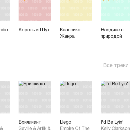
dio.
Король и Шут
Классика
Наедине с
Жанра
природой
Все треки
Бриллиант
Llego
I'd Be Lyin'
&
Seville
&
Artik
&
Empire Of The
Kelly Clarkso