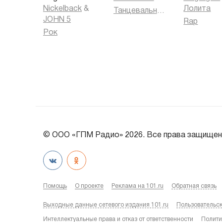
Nickelback
&
Лолита
Танцевальная музыка
JOHN 5
Rap
Рок
© ООО «ГПМ Радио» 2026. Все права защищен
Помощь
О проекте
Реклама на 101.ru
Обратная связь
Выходные данные сетевого издания 101.ru
Пользовательс
Интеллектуальные права и отказ от ответственности
Полити