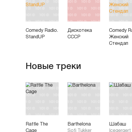
Comedy Radio.
Дискотека
Comedy Ra
StandUP
СССР
Женский
Стендап
Новые треки
Rattle The
Barthelona
Шабаш
Cage
Sofi Tukker
Icegergert