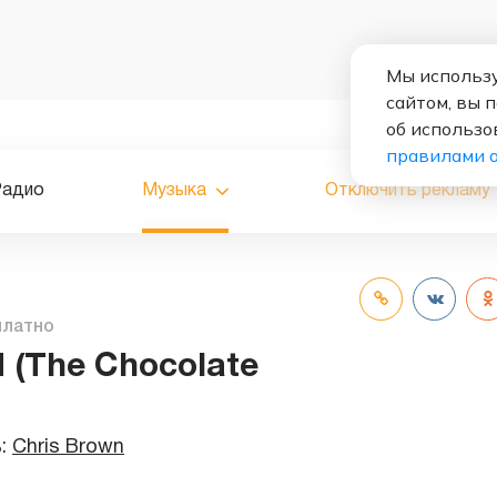
Мы использу
сайтом, вы 
об использо
правилами 
Радио
Музыка
Отключить рекламу
платно
(The Chocolate
ь:
Chris Brown