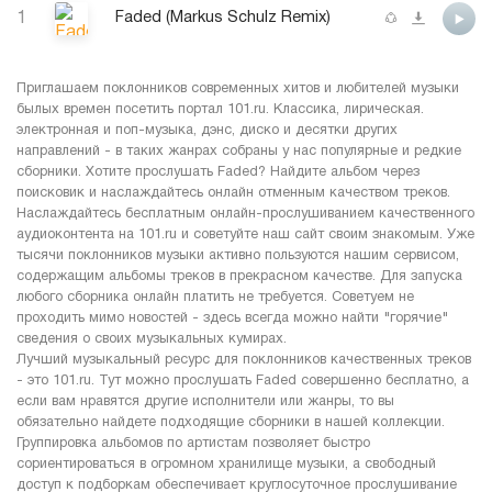
1
Faded (Markus Schulz Remix)
Приглашаем поклонников современных хитов и любителей музыки
былых времен посетить портал 101.ru. Классика, лирическая.
электронная и поп-музыка, дэнс, диско и десятки других
направлений - в таких жанрах собраны у нас популярные и редкие
сборники. Хотите прослушать Faded? Найдите альбом через
поисковик и наслаждайтесь онлайн отменным качеством треков.
Наслаждайтесь бесплатным онлайн-прослушиванием качественного
аудиоконтента на 101.ru и советуйте наш сайт своим знакомым. Уже
тысячи поклонников музыки активно пользуются нашим сервисом,
содержащим альбомы треков в прекрасном качестве. Для запуска
любого сборника онлайн платить не требуется. Советуем не
проходить мимо новостей - здесь всегда можно найти "горячие"
сведения о своих музыкальных кумирах.
Лучший музыкальный ресурс для поклонников качественных треков
- это 101.ru. Тут можно прослушать Faded совершенно бесплатно, а
если вам нравятся другие исполнители или жанры, то вы
обязательно найдете подходящие сборники в нашей коллекции.
Группировка альбомов по артистам позволяет быстро
сориентироваться в огромном хранилище музыки, а свободный
доступ к подборкам обеспечивает круглосуточное прослушивание