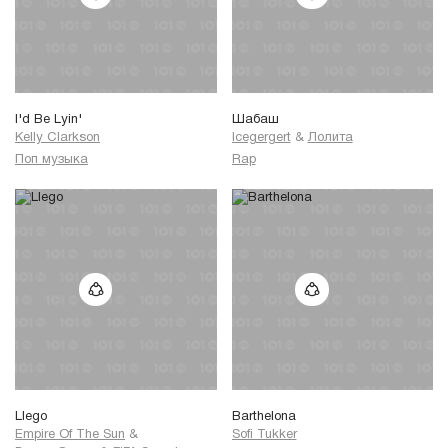
I'd Be Lyin'
Шабаш
Kelly Clarkson
Icegergert
&
Лолита
Поп музыка
Rap
Llego
Barthelona
Empire Of The Sun
&
Sofi Tukker