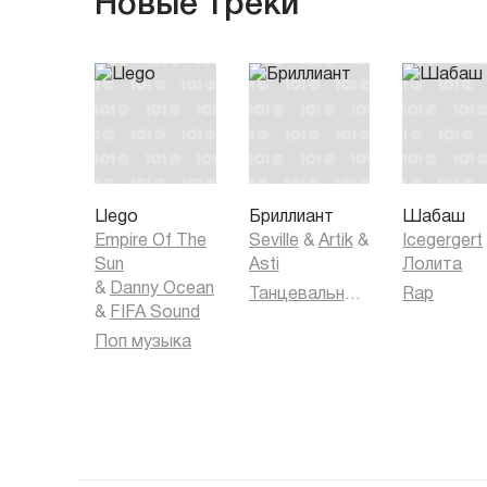
Новые треки
Llego
Бриллиант
Шабаш
Empire Of The
Seville
&
Artik
&
Icegergert
Sun
Asti
Лолита
&
Danny Ocean
Танцевальная музыка
Rap
&
FIFA Sound
Поп музыка