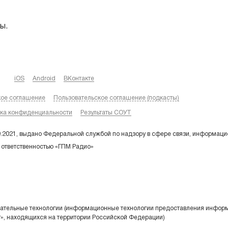
ы.
iOS
Android
ВКонтакте
кое соглашение
Пользовательское соглашение (подкасты)
ка конфиденциальности
Результаты СОУТ
9.2021, выдано Федеральной службой по надзору в сфере связи, информаци
 ответственностью «ГПМ Радио»
тельные технологии (информационные технологии предоставления информа
т», находящихся на территории Российской Федерации)