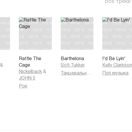
Все треки
Rattle The
Barthelona
I'd Be Lyin'
&
Cage
Sofi Tukker
Kelly Clarkso
Nickelback
&
Танцевальная музыка
Поп музыка
JOHN 5
Рок