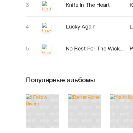
3
Knife In The Heart
K
4
Lucky Again
L
5
No Rest For The Wicked (Robin Schulz Edit)
P
Популярные альбомы