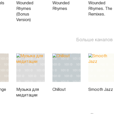
els
Wounded
Wounded
Wounded
Rhymes
Rhymes
Rhymes. The
(Bonus
Remixes.
Version)
Больше каналов
unge
Музыка для
Chillout
Smooth Jazz
медитации