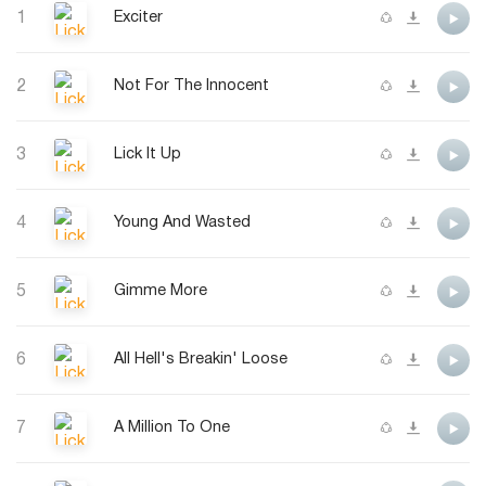
1
Exciter
2
Not For The Innocent
3
Lick It Up
4
Young And Wasted
5
Gimme More
6
All Hell's Breakin' Loose
7
A Million To One