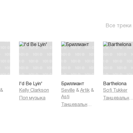
Все треки
I'd Be Lyin'
Бриллиант
Barthelona
&
Kelly Clarkson
Seville
&
Artik
&
Sofi Tukker
Asti
Поп музыка
Танцевальная муз
Танцевальная музыка