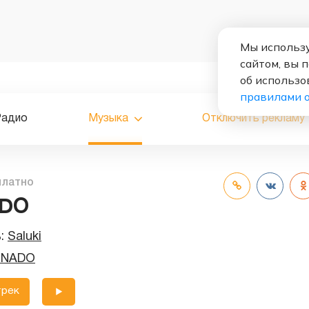
Мы использу
сайтом, вы 
об использо
правилами 
Радио
Музыка
Отключить рекламу
платно
DO
ь:
Saluki
RNADO
трек