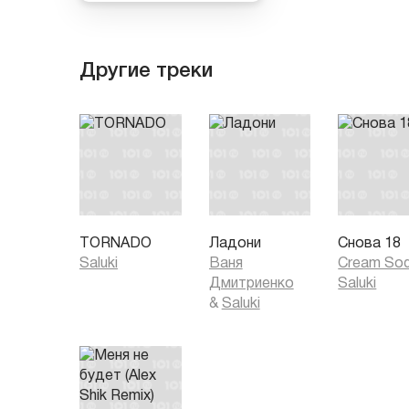
Другие треки
TORNADO
Ладони
Снова 18
Saluki
Ваня
Cream So
Дмитриенко
Saluki
&
Saluki