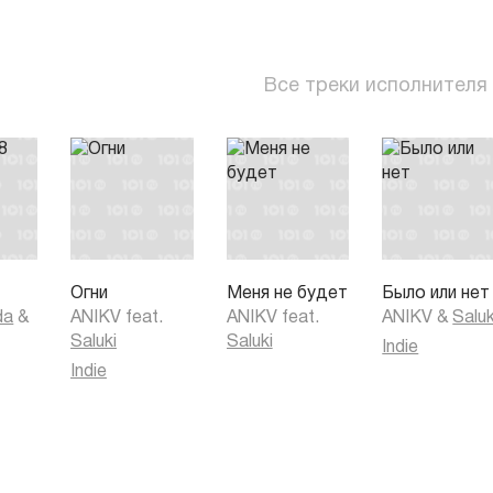
Все треки исполнителя
Огни
Меня не будет
Было или нет
da
&
ANIKV
feat.
ANIKV
feat.
ANIKV
&
Saluk
Saluki
Saluki
Indie
Indie