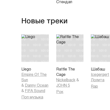
Стендап
Новые треки
Llego
Rattle The
Шабаш
Empire Of The
Cage
Icegergert
Sun
Nickelback
&
Лолита
&
Danny Ocean
JOHN 5
Rap
&
FIFA Sound
Рок
Поп музыка