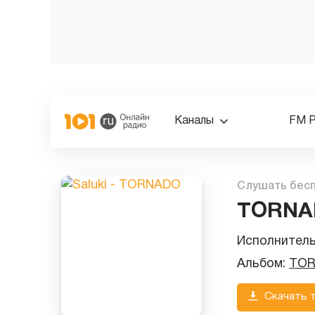
Каналы
FM 
Слушать бес
TORNA
Исполнител
Альбом:
TO
Скачать 