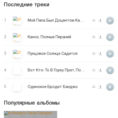
Последние треки
1
Мой Папа Был Доцентом Кафедры Ботаники
2
Каноэ, Полные Пираний
3
Пунцовое Солнце Садится
4
Вот Кто-То В Горку Прет, Потея
5
Одинокое Бродит Банджо
Популярные альбомы