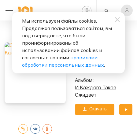
+
18
Мы используем файлы cookies.
Продолжая пользоваться сайтом, вы
Слушать бесплатно
подтверждаете, что были
Каноэ, Полные
проинформированы об
Пираний
использовании файлов cookies и
согласны с нашими
правилами
Исполнитель:
обработки персональных данных
.
Сергей Погорелый
Альбом:
И Каждого Такое
Ожидает
Скачать
трек