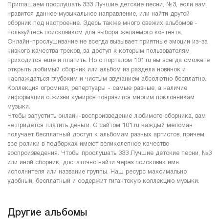
Приглашаем прослушать 333 Лучшие детские песни, №3, если вам
нравится данное музыкальное направление, или найти другой
сборник под настроение. Здесь также много свежих альбомов -
пользуйтесь поисковиком для выбора желаемого контента.
Онлайн-прослушивание не всегда вызывает приятные эмоции из-за
низкого качества треков, за доступ к которым пользователям
приходится еще и платить. Но с порталом 101.ru вы всегда сможете
открыть любимый сборник или альбом из раздела новинок и
наслаждаться глубоким и чистым звучанием абсолютно бесплатно.
Коллекция огромная, репертуары - самые разные, а наличие
информации о жизни кумиров понравится многим поклонникам
музыки.
Чтобы запустить онлайн-воспроизведение любимого сборника, вам
не придется платить деньги. С сайтом 101.ru каждый меломан
получает бесплатный доступ к альбомам разных артистов, причем
все ролики в подборках имеют великолепное качество
воспроизведения. Чтобы прослушать 333 Лучшие детские песни, №3
или иной сборник, достаточно найти через поисковик имя
исполнителя или название группы. Наш ресурс максимально
удобный, бесплатный и содержит гигантскую коллекцию музыки.
Другие альбомы