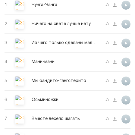
1
Чунга-Чанга
2
Ничего на свете лучше нету
3
Из чего только сделаны мальчики
4
Мани-мани
5
Мы бандито-гангстерито
6
Осьминожки
7
Вместе весело шагать