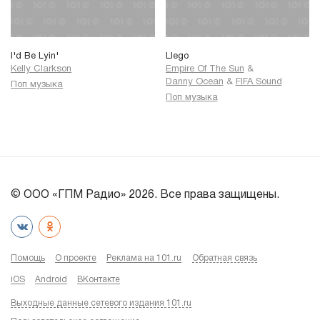
I'd Be Lyin'
Llego
Kelly Clarkson
Empire Of The Sun
&
Danny Ocean
&
FIFA Sound
Поп музыка
Поп музыка
© ООО «ГПМ Радио» 2026. Все права защищены.
Помощь
О проекте
Реклама на 101.ru
Обратная связь
iOS
Android
ВКонтакте
Выходные данные сетевого издания 101.ru