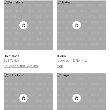
Barthelona
Шабаш
Sofi Tukker
Icegergert
&
Лолита
Танцевальная музыка
Rap