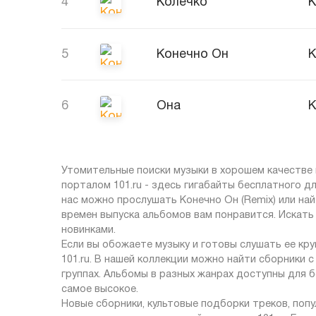
4
Колечко
К
5
Конечно Он
К
6
Она
К
Утомительные поиски музыки в хорошем качестве 
порталом 101.ru - здесь гигабайты бесплатного д
нас можно прослушать Конечно Он (Remix) или най
времен выпуска альбомов вам понравится. Искать
новинками.
Если вы обожаете музыку и готовы слушать ее кр
101.ru. В нашей коллекции можно найти сборники 
группах. Альбомы в разных жанрах доступны для 
самое высокое.
Новые сборники, культовые подборки треков, по