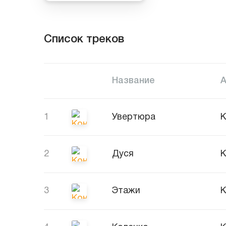
Список треков
Название
1
Увертюра
К
2
Дуся
К
3
Этажи
К