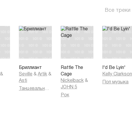
Все треки
Бриллиант
Rattle The
I'd Be Lyin'
&
Seville
&
Artik
&
Cage
Kelly Clarkso
Asti
Nickelback
&
Поп музыка
JOHN 5
Танцевальная музыка
Рок