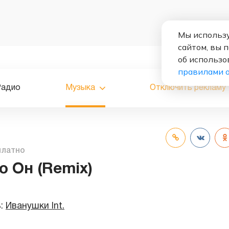
Мы использу
сайтом, вы 
об использо
правилами 
Радио
Музыка
Отключить рекламу
платно
о Он (Remix)
ь:
Иванушки Int.