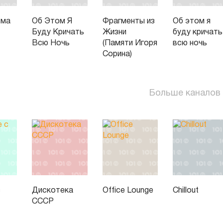
ьма
Об Этом Я
Фрагменты из
Об этом я
Буду Кричать
Жизни
буду кричать
Всю Ночь
(Памяти Игоря
всю ночь
Сорина)
Больше каналов
с
Дискотека
Office Lounge
Chillout
СССР