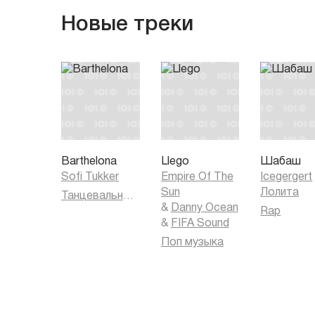
Новые треки
Barthelona
Llego
Шабаш
Sofi Tukker
Empire Of The
Icegergert
Sun
Лолита
Танцевальная музыка
&
Danny Ocean
Rap
&
FIFA Sound
Поп музыка