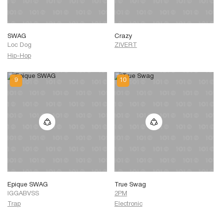
SWAG
Crazy
Loc Dog
ZIVERT
Hip-Hop
Epique SWAG
True Swag
IGGABVSS
2PM
Trap
Electronic