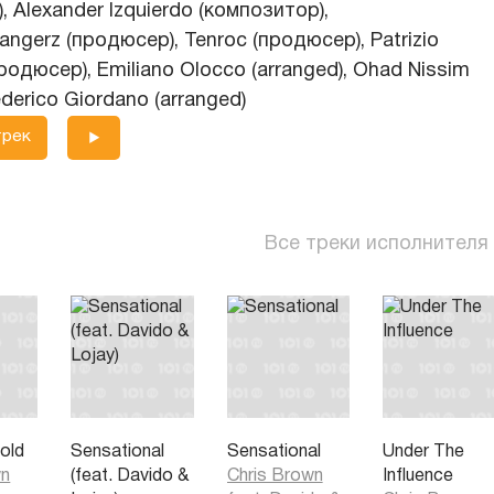
, Alexander Izquierdo (композитор),
angerz (продюсер), Tenroc (продюсер), Patrizio
продюсер), Emiliano Olocco (arranged), Ohad Nissim
ederico Giordano (arranged)
трек
Все треки исполнителя
fold
Sensational
Sensational
Under The
wn
(feat. Davido &
Chris Brown
Influence