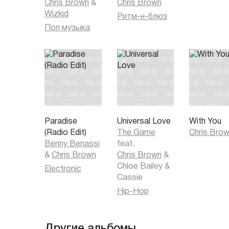
Chris Brown
&
Chris Brown
Wizkid
Ритм-н-блюз
Поп музыка
Paradise
Universal Love
With You
(Radio Edit)
The Game
Chris Bro
Benny Benassi
feat.
&
Chris Brown
Chris Brown
&
Chloe Bailey
&
Electronic
Cassie
Hip-Hop
Другие альбомы