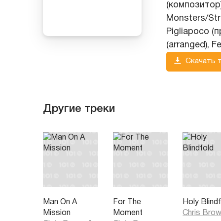
(композитор)
Monsters/Str
Pigliapoco (
(arranged), F
Скачать 
Другие треки
Man On A
For The
Holy Blind
Mission
Moment
Chris Bro