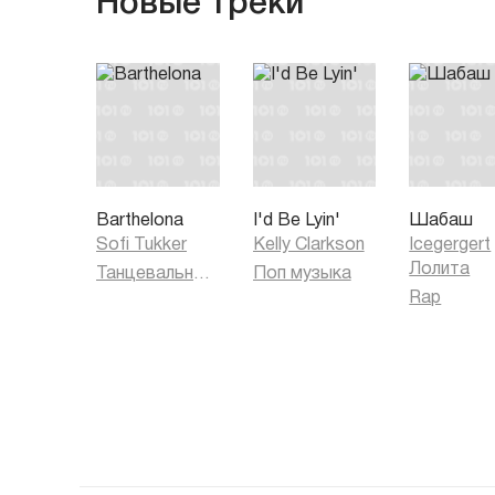
Новые треки
Barthelona
I'd Be Lyin'
Шабаш
Sofi Tukker
Kelly Clarkson
Icegergert
Лолита
Танцевальная музыка
Поп музыка
Rap