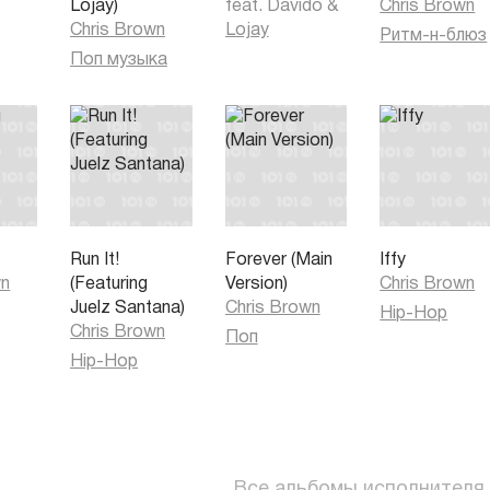
Lojay)
feat.
Davido
&
Chris Brown
Chris Brown
Lojay
Ритм-н-блюз
Поп музыка
Run It!
Forever (Main
Iffy
wn
(Featuring
Version)
Chris Brown
Juelz Santana)
Chris Brown
Hip-Hop
Chris Brown
Поп
Hip-Hop
Все альбомы исполнителя