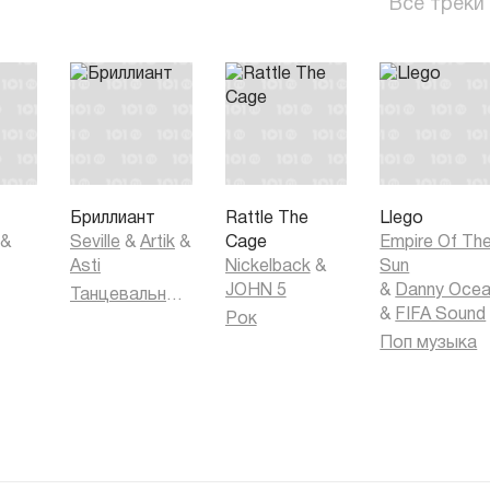
Все треки
Бриллиант
Rattle The
Llego
&
Seville
&
Artik
&
Cage
Empire Of Th
Asti
Nickelback
&
Sun
JOHN 5
&
Danny Oce
Танцевальная музыка
&
FIFA Sound
Рок
Поп музыка