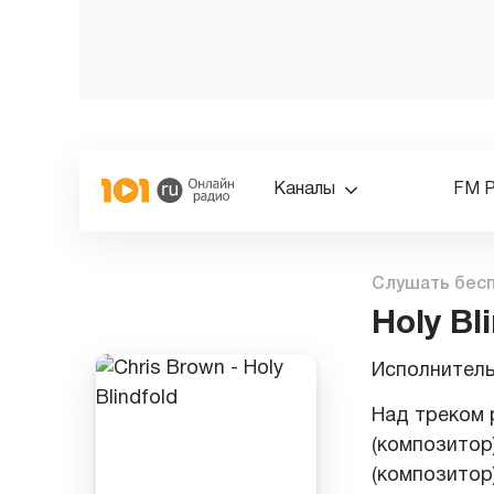
Каналы
FM 
Слушать бес
Holy Bl
Исполнител
Над треком р
(композитор)
(композитор)