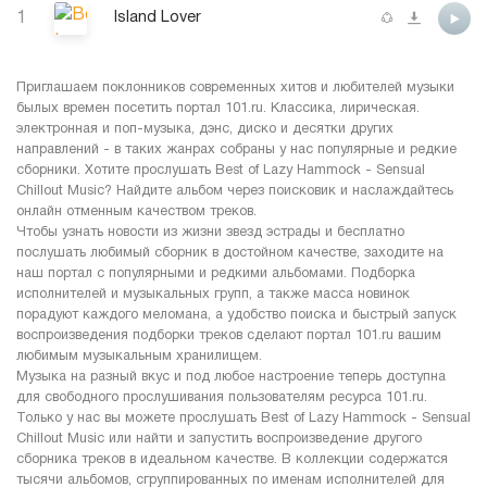
1
Island Lover
Приглашаем поклонников современных хитов и любителей музыки
былых времен посетить портал 101.ru. Классика, лирическая.
электронная и поп-музыка, дэнс, диско и десятки других
направлений - в таких жанрах собраны у нас популярные и редкие
сборники. Хотите прослушать Best of Lazy Hammock - Sensual
Chillout Music? Найдите альбом через поисковик и наслаждайтесь
онлайн отменным качеством треков.
Чтобы узнать новости из жизни звезд эстрады и бесплатно
послушать любимый сборник в достойном качестве, заходите на
наш портал с популярными и редкими альбомами. Подборка
исполнителей и музыкальных групп, а также масса новинок
порадуют каждого меломана, а удобство поиска и быстрый запуск
воспроизведения подборки треков сделают портал 101.ru вашим
любимым музыкальным хранилищем.
Музыка на разный вкус и под любое настроение теперь доступна
для свободного прослушивания пользователям ресурса 101.ru.
Только у нас вы можете прослушать Best of Lazy Hammock - Sensual
Chillout Music или найти и запустить воспроизведение другого
сборника треков в идеальном качестве. В коллекции содержатся
тысячи альбомов, сгруппированных по именам исполнителей для