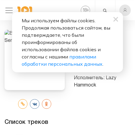
+
18
Мы используем файлы cookies.
Продолжая пользоваться сайтом, вы
Слушать бесплатно
подтверждаете, что были
проинформированы об
Best of Lazy
использовании файлов cookies и
Hammock -
согласны с нашими
правилами
Sensual Chillout
обработки персональных данных
.
Music
Исполнитель:
Lazy
Hammock
Список треков