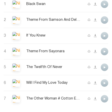
1
Black Swan
2
Theme From Samson And Delilah
3
If You Knew
4
Theme From Sayonara
5
The Twelfth Of Never
6
Will I Find My Love Today
7
The Other Woman # Cotton Eyed Joe