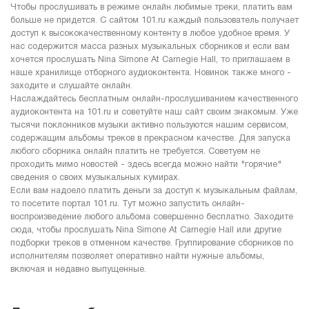
Чтобы прослушивать в режиме онлайн любимые треки, платить вам
больше не придется. С сайтом 101.ru каждый пользователь получает
доступ к высококачественному контенту в любое удобное время. У
нас содержится масса разных музыкальных сборников и если вам
хочется прослушать Nina Simone At Carnegie Hall, то приглашаем в
наше хранилище отборного аудиоконтента. Новинок также много -
заходите и слушайте онлайн.
Наслаждайтесь бесплатным онлайн-прослушиванием качественного
аудиоконтента на 101.ru и советуйте наш сайт своим знакомым. Уже
тысячи поклонников музыки активно пользуются нашим сервисом,
содержащим альбомы треков в прекрасном качестве. Для запуска
любого сборника онлайн платить не требуется. Советуем не
проходить мимо новостей - здесь всегда можно найти "горячие"
сведения о своих музыкальных кумирах.
Если вам надоело платить деньги за доступ к музыкальным файлам,
то посетите портал 101.ru. Тут можно запустить онлайн-
воспроизведение любого альбома совершенно бесплатно. Заходите
сюда, чтобы прослушать Nina Simone At Carnegie Hall или другие
подборки треков в отменном качестве. Группирование сборников по
исполнителям позволяет оперативно найти нужные альбомы,
включая и недавно выпущенные.