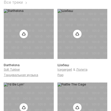
Все треки
Barthelona
Шабаш
Sofi Tukker
Icegergert
&
Лолита
Танцевальная музыка
Rap