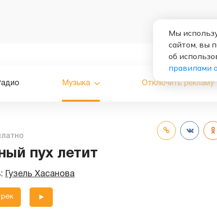
Мы использу
сайтом, вы 
об использо
правилами 
Радио
Музыка
Отключить рекламу
платно
ный пух летит
ь:
Гузель Хасанова
трек