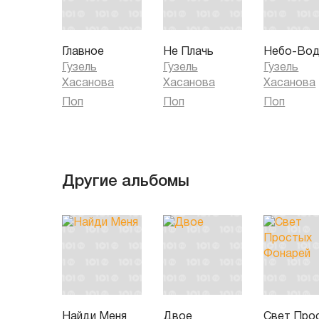
Главное
Не Плачь
Небо-Во
Гузель
Гузель
Гузель
Хасанова
Хасанова
Хасанова
Поп
Поп
Поп
Другие альбомы
Найди Меня
Двое
Свет Про