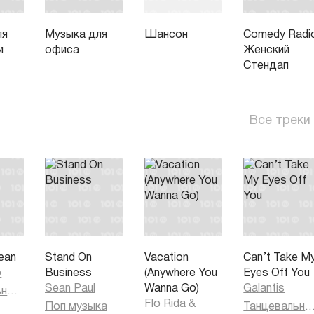
ля
Музыка для
Шансон
Comedy Radi
и
офиса
Женский
Стендап
Все треки
ean
Stand On
Vacation
Can’t Take M
o
Business
(Anywhere You
Eyes Off You
Sean Paul
Wanna Go)
Galantis
Танцевальная музыка
Flo Rida
&
Поп музыка
Танцевальная муз