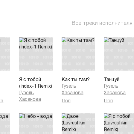
Все треки исполнителя
Я с тобой
Как ты там?
Танцуй
(Index-1 Remix)
Гузель
Гузель
Гузель
Хасанова
Хасанова
Хасанова
ка
Поп
Поп