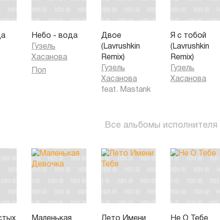
да
Небо - вода
Двое
Я с тобой
Гузель
(Lavrushkin
(Lavrushkin
Хасанова
Remix)
Remix)
Гузель
Гузель
Поп
Хасанова
Хасанова
feat.
Mastank
Все альбомы исполнителя
стых
Маленькая
Лето Имени
Не О Тебе