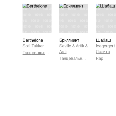
Barthelona
Бриллиант
Шабаш
Sofi Tukker
Seville
&
Artik
&
Icegergert
Asti
Лолита
Танцевальная музыка
Танцевальная музыка
Rap