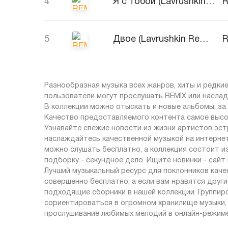
4
Я с тобой (Lavrushkin Remix)
R
5
Двое (Lavrushkin Remix)
R
Разнообразная музыка всех жанров, хиты и редкие
пользователи могут прослушать REMIX или наслад
В коллекции можно отыскать и новые альбомы, за
Качество предоставляемого контента самое высо
Узнавайте свежие новости из жизни артистов эст
наслаждайтесь качественной музыкой на интернет-
можно слушать бесплатно, а коллекция состоит и
подборку - секундное дело. Ищите новинки - сай
Лучший музыкальный ресурс для поклонников качес
совершенно бесплатно, а если вам нравятся друг
подходящие сборники в нашей коллекции. Группи
сориентироваться в огромном хранилище музыки,
прослушивание любимых мелодий в онлайн-режиме