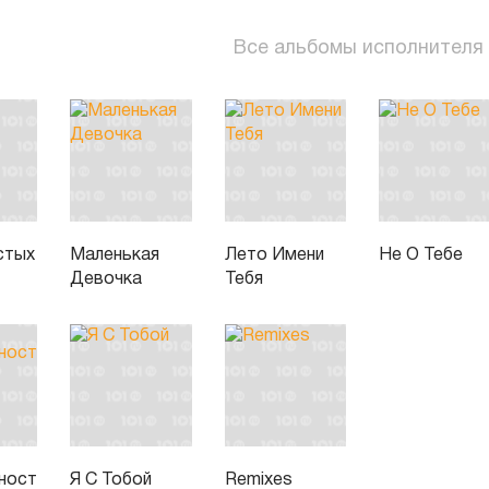
Все альбомы исполнителя
стых
Маленькая
Лето Имени
Не О Тебе
Девочка
Тебя
ность
Я С Тобой
Remixes