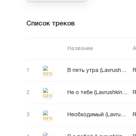
Список треков
Название
1
В пять утра (Lavrushkin Remix)
R
2
Не о тебе (Lavrushkin Remix)
R
3
Необходимый (Lavrushkin Remix)
R