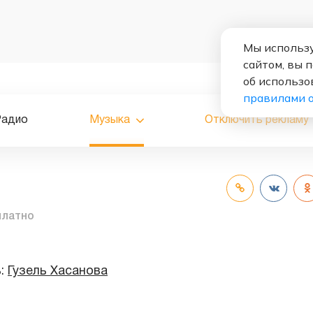
Мы использу
сайтом, вы 
об использо
правилами 
Радио
Музыка
Отключить рекламу
платно
ь:
Гузель Хасанова