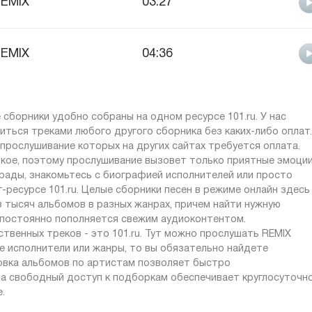
EMIX
03:27
EMIX
04:36
 сборники удобно собраны на одном ресурсе 101.ru. У нас
иться треками любого другого сборника без каких-либо оплат.
 прослушивание которых на других сайтах требуется оплата.
кое, поэтому прослушивание вызовет только приятные эмоции
рады, знакомьтесь с биографией исполнителей или просто
ресурсе 101.ru. Целые сборники песен в режиме онлайн здесь
з тысяч альбомов в разных жанрах, причем найти нужную
т постоянно пополняется свежим аудиоконтентом.
твенных треков - это 101.ru. Тут можно прослушать REMIX
ие исполнители или жанры, то вы обязательно найдете
ровка альбомов по артистам позволяет быстро
 а свободный доступ к подборкам обеспечивает круглосуточн
.