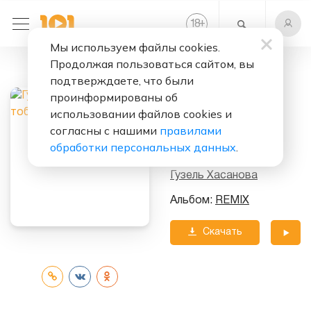
+
18
Мы используем файлы cookies.
Продолжая пользоваться сайтом, вы
Слушать бесплатно
подтверждаете, что были
Я с тобой
проинформированы об
(Lavrushkin
использовании файлов cookies и
согласны с нашими
правилами
Remix)
обработки персональных данных
.
Исполнитель:
Гузель Хасанова
Альбом:
REMIX
Скачать
трек