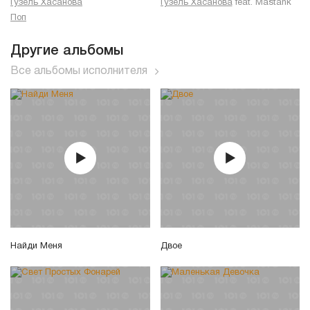
Гузель Хасанова
Гузель Хасанова
feat.
Mastank
Поп
Другие альбомы
Все альбомы исполнителя
Найди Меня
Двое