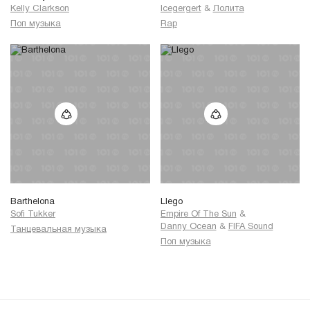
Kelly Clarkson
Icegergert
&
Лолита
Поп музыка
Rap
Barthelona
Llego
Sofi Tukker
Empire Of The Sun
&
Danny Ocean
&
FIFA Sound
Танцевальная музыка
Поп музыка