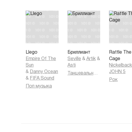
Llego
Бриллиант
Rattle The
Empire Of The
Seville
&
Artik
&
Cage
Sun
Asti
Nickelbac
&
Danny Ocean
JOHN 5
Танцевальная музыка
&
FIFA Sound
Рок
Поп музыка