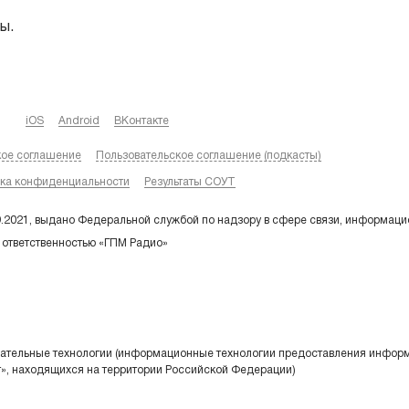
ы.
iOS
Android
ВКонтакте
кое соглашение
Пользовательское соглашение (подкасты)
ка конфиденциальности
Результаты СОУТ
9.2021, выдано Федеральной службой по надзору в сфере связи, информаци
 ответственностью «ГПМ Радио»
тельные технологии (информационные технологии предоставления информа
т», находящихся на территории Российской Федерации)