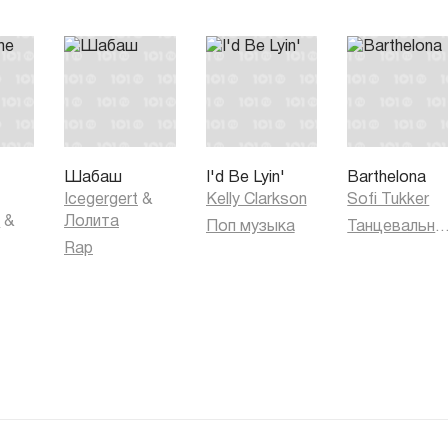
Шабаш
I'd Be Lyin'
Barthelona
Icegergert
&
Kelly Clarkson
Sofi Tukker
k
&
Лолита
Поп музыка
Танцевальная муз
Rap