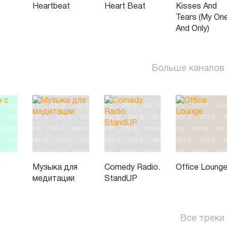
Heartbeat
Heart Beat
Kisses And
Tears (My On
And Only)
Больше каналов
с
Музыка для
Comedy Radio.
Office Loung
медитации
StandUP
Все треки