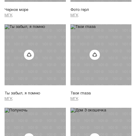
Черное море
Фото герл
МГК
МГК
Ты забыл, я помню
Твои глаза
МГК
МГК