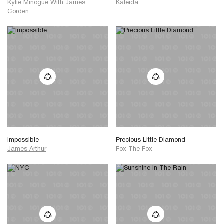
Kylie Minogue With James
Kaleida
Corden
Impossible
Precious Little Diamond
James Arthur
Fox The Fox