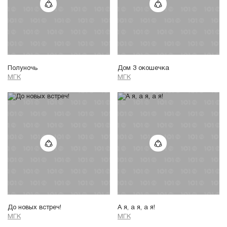
Полуночь
Дом 3 окошечка
МГК
МГК
До новых встреч!
А я, а я, а я!
МГК
МГК