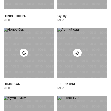
Птица-любовь
Оу-оу!
МГК
МГК
Номер Один
Летний сад
МГК
МГК