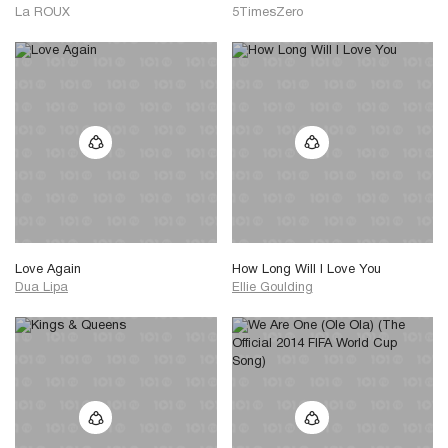
La ROUX
5TimesZero
Love Again
How Long Will I Love You
Dua Lipa
Ellie Goulding