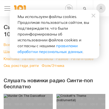
+
18
Мы используем файлы cookies.
Продолжая пользоваться сайтом, вы
Синти-поп, слушать онлайн на
подтверждаете, что были
проинформированы об
101.ru
использовании файлов cookies и
согласны с нашими
правилами
Все
Новинки
Поп музыка
Рок
Электроника
Хип-хоп
обработки персональных данных
.
Шансон
Блюз
Джаз
Духовная музыка
Кантри
Классика
Латино
Мюзиклы
Разное
Ритм-н-блюз
Ска, рокстеди, регги
Фолк/Этника
Слушать новинки радио Синти-поп
бесплатно