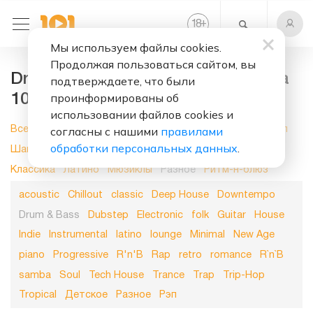
+
18
Мы используем файлы cookies.
Продолжая пользоваться сайтом, вы
Drum & Bass, слушать онлайн на
подтверждаете, что были
проинформированы об
101.ru
использовании файлов cookies и
согласны с нашими
правилами
Все
Новинки
Поп музыка
Рок
Электроника
Хип-хоп
обработки персональных данных
.
Шансон
Блюз
Джаз
Духовная музыка
Кантри
Классика
Латино
Мюзиклы
Разное
Ритм-н-блюз
acoustic
Chillout
classic
Deep House
Downtempo
Drum & Bass
Dubstep
Electronic
folk
Guitar
House
Indie
Instrumental
latino
lounge
Minimal
New Age
piano
Progressive
R'n'B
Rap
retro
romance
R`n`B
samba
Soul
Tech House
Trance
Trap
Trip-Hop
Tropical
Детское
Разное
Рэп