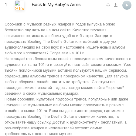
1
Back In My Baby's Arms
Сборники с музыкой разных жанров и годов выпуска можно
бесплатно слушать на нашем сайте. Качество звучания
великолепное, искать альбомы удобно и быстро. Заходите
прослушать Stealing The Devil's Guitar или выбирайте другую
аудиоколлекцию на свой вкус и настроение. Ищете новый альбом
любимого исполнителя? Тогда вам на 101.ru.
Наслаждайтесь бесплатным онлайн-прослушиванием качественного
аудиоконтента на 101.ru и советуйте наш сайт своим знакомым. Уже
тысячи поклонников музыки активно пользуются нашим сервисом,
содержащим альбомы треков в прекрасном качестве. Для запуска
любого сборника онлайн платить не требуется. Советуем не
проходить мимо новостей - здесь всегда можно найти "горячие"
сведения о своих музыкальных кумирах.
Новые сборники, культовые подборки треков, популярные или даже
неизданные музыкальные альбомы можно прослушать в режиме
онлайн по сылке 101.ru. Если вы давно ищете ресурс, где можно
прослушать Stealing The Devil's Guitar в отличном качестве, то
открывайте нашу ссылку. Доступ к аудиоконтенту - бесплатный, а
разнообразие жанров и исполнителей устроит самых
требовательных поклонников музыки.