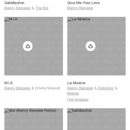
Satisfaction
Give Me Your Love
I'm glidin' in the beautiful sky,
Benny Benassi
&
The Biz
Benny Benassi
It's such a clear day.
Go ridin' in,
Your sweet lullabies,
Come fly away.
I'm glidin' in the beautiful sky,
It's such a clear day.
Go ridin' in,
Your sweet lullabies,
Come fly away.
M.I.A
La Musica
Benny Benassi
&
Emma Muscat
Benny Benassi
&
Dubdogz
&
Mairee
Поп музыка