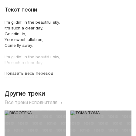
Текст песни
I'm glidin' in the beautiful sky,
It's such a clear day.
Go ridin' in,
Your sweet lullabies,
Come fly away.
I'm glidin' in the beautiful sky,
It's such a clear day.
Go ridin' in,
Показать весь перевод
Your sweet lullabies,
Come fly away.
Feels like your beatin', beatin' the drumbeats into my heart.
Другие треки
Feels like there's nothin', nothin' around to make me stop.
Все треки исполнителя
You are a motion that makes me high.
You are a dream that burns inside.
A magic potion, that's my soul.
Come fly with me.
Feels like your beatin', beatin' the drumbeats into my heart.