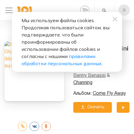
+
18
Мы используем файлы cookies.
Продолжая пользоваться сайтом, вы
Слушать бесплатно
подтверждаете, что были
Come Fly Away
проинформированы об
(Maurizio Gubellini
использовании файлов cookies и
согласны с нашими
правилами
Instrumental)
обработки персональных данных
.
Исполнители:
Benny Benassi
&
Channing
Альбом:
Come Fly Away
Скачать
трек