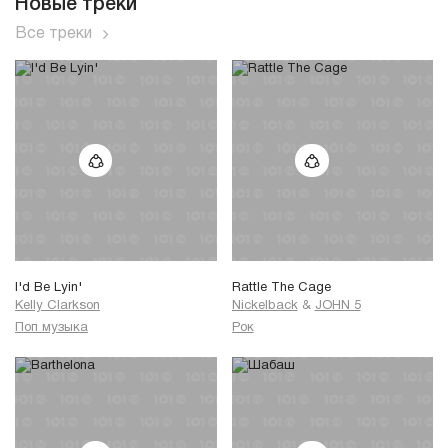
Новые треки
Все треки
I'd Be Lyin'
Rattle The Cage
Kelly Clarkson
Nickelback
&
JOHN 5
Поп музыка
Рок