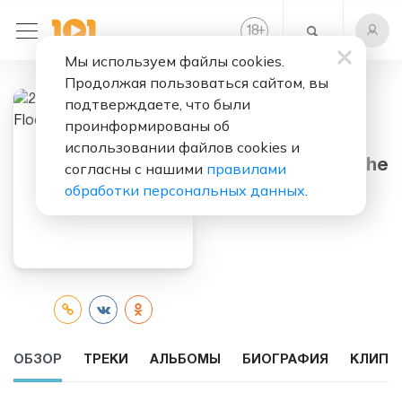
+
18
Мы используем файлы cookies.
Продолжая пользоваться сайтом, вы
подтверждаете, что были
проинформированы об
Слушать бесплатно
использовании файлов cookies и
2 Brothers On The
согласны с нашими
правилами
4th Floor
обработки персональных данных
.
ОБЗОР
ТРЕКИ
АЛЬБОМЫ
БИОГРАФИЯ
КЛИПЫ