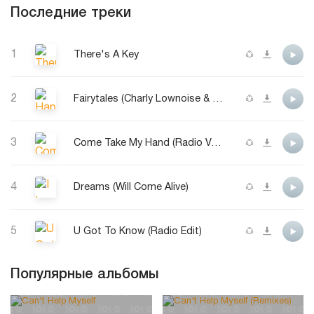
Последние треки
1
There's A Key
2
Fairytales (Charly Lownoise & Mental Theo Rave Edit) (feat. D-Rock/Des'Ray)
3
Come Take My Hand (Radio Version)
4
Dreams (Will Come Alive)
5
U Got To Know (Radio Edit)
Популярные альбомы