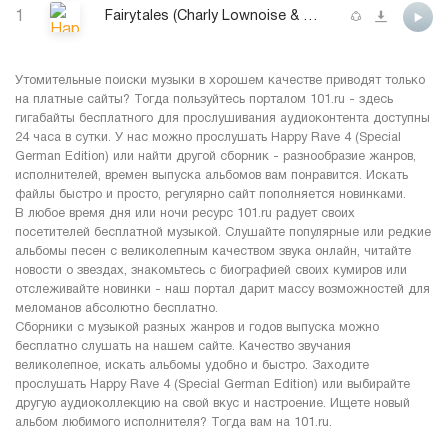
1
Fairytales (Charly Lownoise & Mental Theo Rave Edit) (feat. D-Rock/Des'Ray)
Утомительные поиски музыки в хорошем качестве приводят только
на платные сайты? Тогда пользуйтесь порталом 101.ru - здесь
гигабайты бесплатного для прослушивания аудиоконтента доступны
24 часа в сутки. У нас можно прослушать Happy Rave 4 (Special
German Edition) или найти другой сборник - разнообразие жанров,
исполнителей, времен выпуска альбомов вам понравится. Искать
файлы быстро и просто, регулярно сайт пополняется новинками.
В любое время дня или ночи ресурс 101.ru радует своих
посетителей бесплатной музыкой. Слушайте популярные или редкие
альбомы песен с великолепным качеством звука онлайн, читайте
новости о звездах, знакомьтесь с биографией своих кумиров или
отслеживайте новинки - наш портал дарит массу возможностей для
меломанов абсолютно бесплатно.
Сборники с музыкой разных жанров и годов выпуска можно
бесплатно слушать на нашем сайте. Качество звучания
великолепное, искать альбомы удобно и быстро. Заходите
прослушать Happy Rave 4 (Special German Edition) или выбирайте
другую аудиоколлекцию на свой вкус и настроение. Ищете новый
альбом любимого исполнителя? Тогда вам на 101.ru.