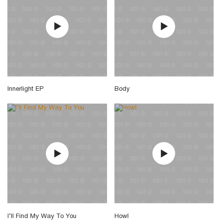
Innerlight EP
Body
I’ll Find My Way To You
Howl