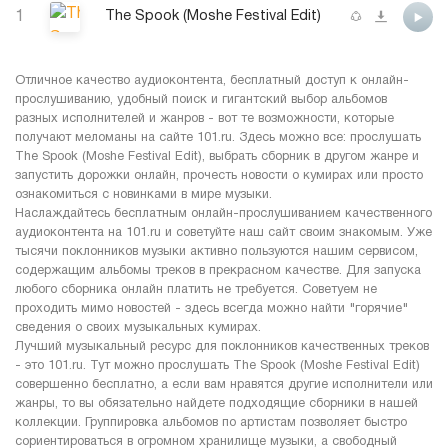
1
The Spook (Moshe Festival Edit)
Отличное качество аудиоконтента, бесплатный доступ к онлайн-
прослушиванию, удобный поиск и гигантский выбор альбомов
разных исполнителей и жанров - вот те возможности, которые
получают меломаны на сайте 101.ru. Здесь можно все: прослушать
The Spook (Moshe Festival Edit), выбрать сборник в другом жанре и
запустить дорожки онлайн, прочесть новости о кумирах или просто
ознакомиться с новинками в мире музыки.
Наслаждайтесь бесплатным онлайн-прослушиванием качественного
аудиоконтента на 101.ru и советуйте наш сайт своим знакомым. Уже
тысячи поклонников музыки активно пользуются нашим сервисом,
содержащим альбомы треков в прекрасном качестве. Для запуска
любого сборника онлайн платить не требуется. Советуем не
проходить мимо новостей - здесь всегда можно найти "горячие"
сведения о своих музыкальных кумирах.
Лучший музыкальный ресурс для поклонников качественных треков
- это 101.ru. Тут можно прослушать The Spook (Moshe Festival Edit)
совершенно бесплатно, а если вам нравятся другие исполнители или
жанры, то вы обязательно найдете подходящие сборники в нашей
коллекции. Группировка альбомов по артистам позволяет быстро
сориентироваться в огромном хранилище музыки, а свободный