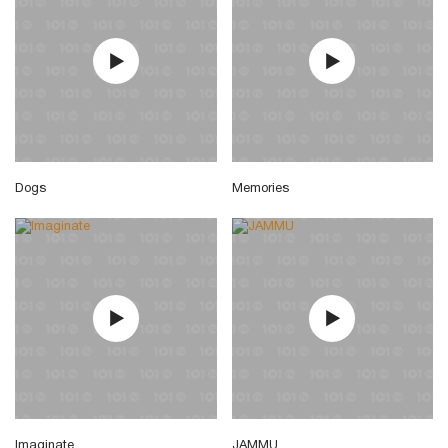
Dogs
Memories
Imaginate
JAMMU