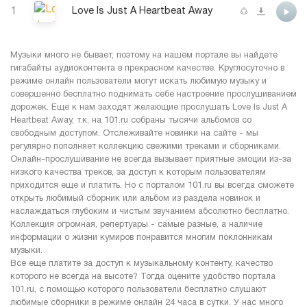
1
Love Is Just A Heartbeat Away
Музыки много не бывает, поэтому на нашем портале вы найдете
гигабайты аудиоконтента в прекрасном качестве. Круглосуточно в
режиме онлайн пользователи могут искать любимую музыку и
совершенно бесплатно поднимать себе настроение прослушиванием
дорожек. Еще к нам заходят желающие прослушать Love Is Just A
Heartbeat Away, т.к. на 101.ru собраны тысячи альбомов со
свободным доступом. Отслеживайте новинки на сайте - мы
регулярно пополняет коллекцию свежими треками и сборниками.
Онлайн-прослушивание не всегда вызывает приятные эмоции из-за
низкого качества треков, за доступ к которым пользователям
приходится еще и платить. Но с порталом 101.ru вы всегда сможете
открыть любимый сборник или альбом из раздела новинок и
наслаждаться глубоким и чистым звучанием абсолютно бесплатно.
Коллекция огромная, репертуары - самые разные, а наличие
информации о жизни кумиров понравится многим поклонникам
музыки.
Все еще платите за доступ к музыкальному контенту, качество
которого не всегда на высоте? Тогда оцените удобство портала
101.ru, с помощью которого пользователи бесплатно слушают
любимые сборники в режиме онлайн 24 часа в сутки. У нас много