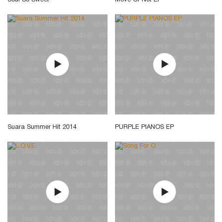
Soul So Sweet
Move Or Not EP
Suara Summer Hit 2014
PURPLE PIANOS EP