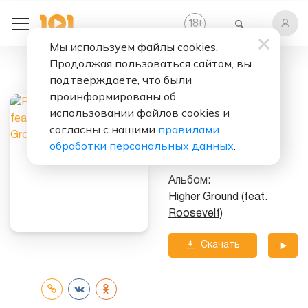
+
18
Мы используем файлы cookies.
Продолжая пользоваться сайтом, вы
Слушать бесплатно
подтверждаете, что были
Higher Ground
проинформированы об
использовании файлов cookies и
Исполнители:
согласны с нашими
правилами
Purple Disco Machine
обработки персональных данных
.
feat.
ROOSEVELT
Альбом:
Higher Ground (feat.
Roosevelt)
Скачать
трек