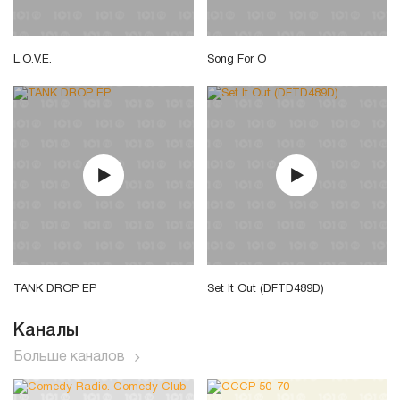
L.O.V.E.
Song For O
TANK DROP EP
Set It Out (DFTD489D)
Каналы
Больше каналов