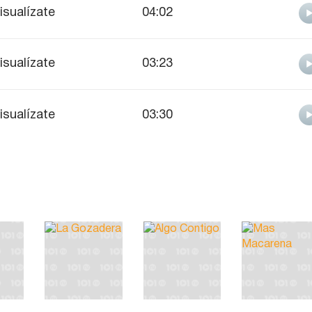
isualízate
04:02
isualízate
03:23
isualízate
03:30