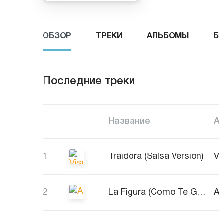
ОБЗОР
ТРЕКИ
АЛЬБОМЫ
Б
Последние треки
Название
1
Traidora (Salsa Version)
V
2
La Figura (Como Te Gusta Mami)
A