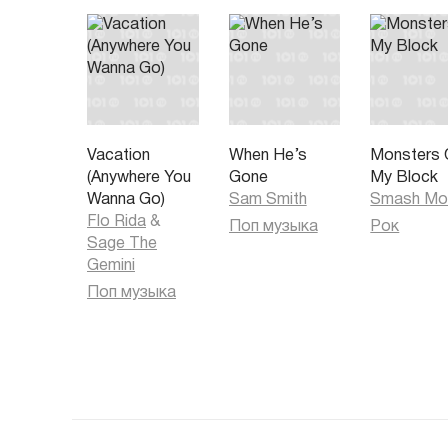
Vacation
When He’s
Monsters 
(Anywhere You
Gone
My Block
Wanna Go)
Sam Smith
Smash Mo
Flo Rida
&
Поп музыка
Рок
Sage The
Gemini
Поп музыка