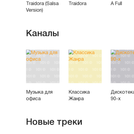
Traidora (Salsa
Traidora
A Full
Version)
Каналы
Музыка для
Классика
Дискотек
офиса
Жанра
90-х
Новые треки