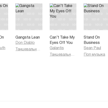
On
Gangsta Lean
Can’t Take My
Stand On
Don Diablo
Eyes Off You
Business
uth
Galantis
Sean Paul
Танцевальная музыка
Танцевальная музыка
Поп музыка