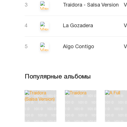
3
Traidora - Salsa Version
V
4
La Gozadera
V
5
Algo Contigo
V
Популярные альбомы