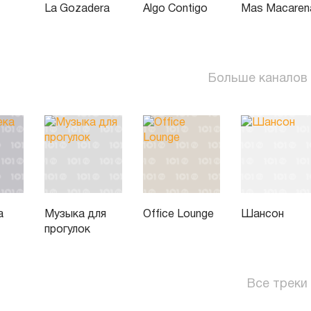
La Gozadera
Algo Contigo
Mas Macaren
Больше каналов
а
Музыка для
Office Lounge
Шансон
прогулок
Все треки