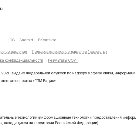
ы.
iOS
Android
ВКонтакте
кое соглашение
Пользовательское соглашение (подкасты)
ка конфиденциальности
Результаты СОУТ
9.2021, выдано Федеральной службой по надзору в сфере связи, информаци
 ответственностью «ГПМ Радио»
тельные технологии (информационные технологии предоставления информа
т», находящихся на территории Российской Федерации)