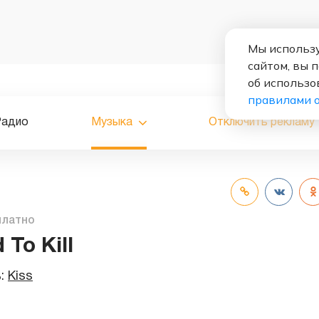
Мы использу
сайтом, вы 
об использо
правилами 
Радио
Музыка
Отключить рекламу
платно
 To Kill
ь:
Kiss