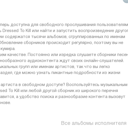
теперь доступна для свободного прослушивания пользователям
ь Dressed To Kill или найти и запустить воспроизведение друго
ции содержатся тысячи альбомов, сгруппированных по именам
Обновление сборников происходит регулярно, поэтому вы не
 кумира.
ошем качестве. Постоянно или изредка слушаете сборники песе
знообразного аудиоконтента ждут своих онлайн-слушателей.
кальных групп или именам артистов, так что вы легко
раздел, где можно узнать пикантные подробности из жизни
и артиста в свободном доступе? Воспользуйтесь музыкальным
sed To Kill или любой другой сборник из широкого перечня
авится, а удобство поиска и разнообразие контента вызовут
нове.
Все альбомы исполнителя