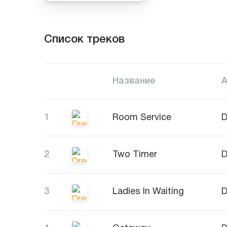
Список треков
Название
1
Room Service
D
2
Two Timer
D
3
Ladies In Waiting
D