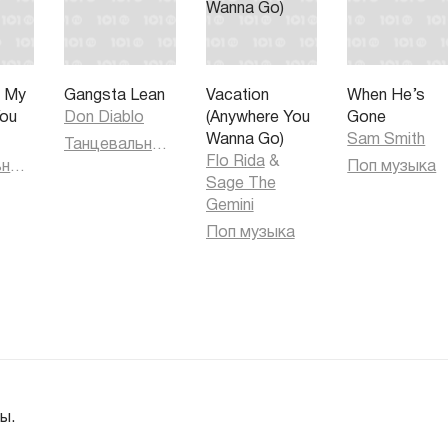
e My
Gangsta Lean
Vacation
When He’s
You
Don Diablo
(Anywhere You
Gone
Wanna Go)
Sam Smith
Танцевальная музыка
Flo Rida
&
Танцевальная музыка
Поп музыка
Sage The
Gemini
Поп музыка
ы.