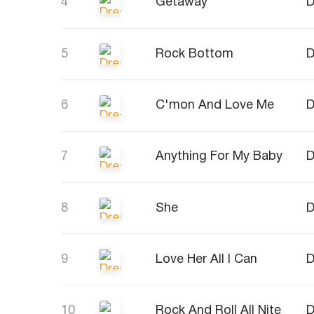
4
Getaway
D
5
Rock Bottom
D
6
C'mon And Love Me
D
7
Anything For My Baby
D
8
She
D
9
Love Her All I Can
D
10
Rock And Roll All Nite
D