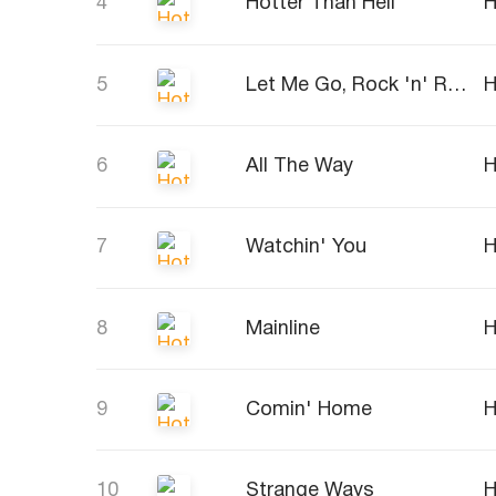
4
Hotter Than Hell
H
5
Let Me Go, Rock 'n' Roll
H
6
All The Way
H
7
Watchin' You
H
8
Mainline
H
9
Comin' Home
H
10
Strange Ways
H