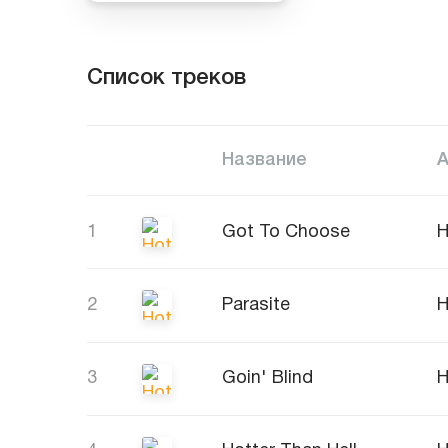
Список треков
Название
1
Got To Choose
H
2
Parasite
H
3
Goin' Blind
H