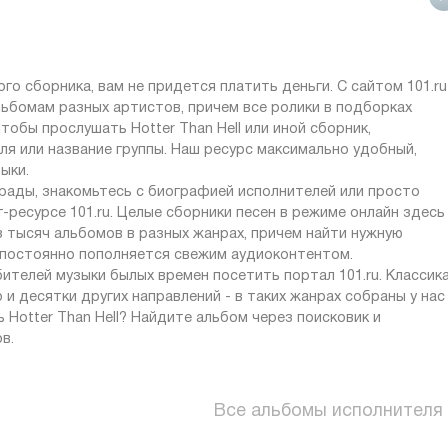
о сборника, вам не придется платить деньги. С сайтом 101.ru
ьбомам разных артистов, причем все ролики в подборках
обы прослушать Hotter Than Hell или иной сборник,
ля или название группы. Наш ресурс максимально удобный,
ыки.
рады, знакомьтесь с биографией исполнителей или просто
ресурсе 101.ru. Целые сборники песен в режиме онлайн здесь
з тысяч альбомов в разных жанрах, причем найти нужную
т постоянно пополняется свежим аудиоконтентом.
телей музыки былых времен посетить портал 101.ru. Классика
о и десятки других направлений - в таких жанрах собраны у нас
 Hotter Than Hell? Найдите альбом через поисковик и
в.
Все альбомы исполнителя