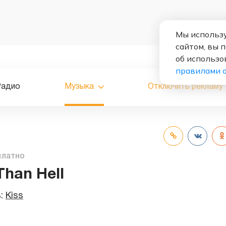
Мы использу
сайтом, вы 
об использо
правилами 
Радио
Музыка
Отключить рекламу
платно
Than Hell
ь:
Kiss