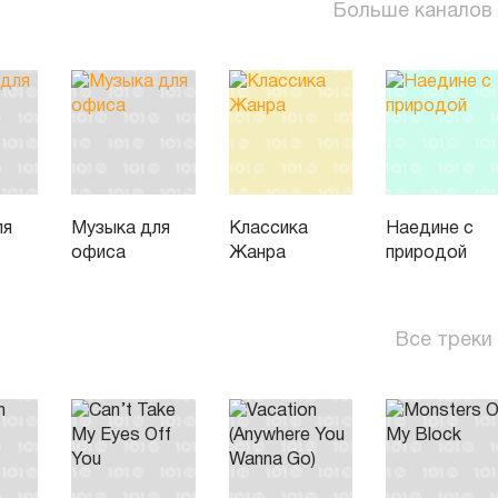
Больше каналов
ля
Музыка для
Классика
Наедине с
офиса
Жанра
природой
Все треки