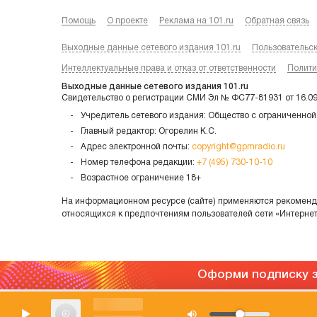
Помощь
О проекте
Реклама на 101.ru
Обратная связь
Выходные данные сетевого издания 101.ru
Пользовательс
Интеллектуальные права и отказ от ответственности
Полити
Выходные данные сетевого издания 101.ru
Свидетельство о регистрации СМИ Эл № ФС77-81931 от 16.0
Учредитель сетевого издания: Общество с ограниченной
Главный редактор: Огорелин К.С.
Адрес электронной почты:
copyright@gpmradio.ru
Номер телефона редакции:
+7 (495) 730-10-10
Возрастное ограничение 18+
На информационном ресурсе (сайте) применяются рекоменда
относящихся к предпочтениям пользователей сети «Интерне
Оформи подписку з