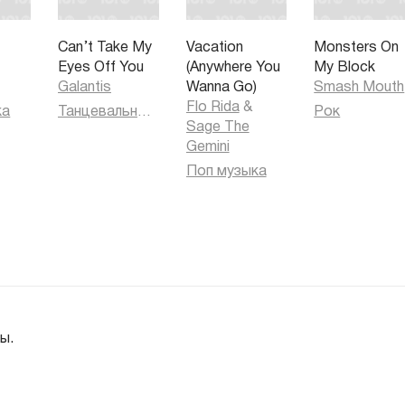
Can’t Take My
Vacation
Monsters On
Eyes Off You
(Anywhere You
My Block
Galantis
Wanna Go)
Smash Mouth
Flo Rida
&
ка
Танцевальная музыка
Рок
Sage The
Gemini
Поп музыка
ы.