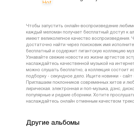
Чтобы запустить онлайн-воспроизведение любимог
каждый меломан получает бесплатный доступ к ал
имеют великолепное качество воспроизведения. Чт
достаточно найти через поисковик имя исполните
бесплатный и содержит гигантскую коллекцию муз
Узнавайте свежие новости из жизни артистов эст
наслаждайтесь качественной музыкой на интернет-
можно слушать бесплатно, а коллекция состоит и
подборку - секундное дело. Ищите новинки - сай
Приглашаем поклонников современных хитов и люби
лирическая. электронная и поп-музыка, дэнс, диск
популярные и редкие сборники. Хотите прослушать
наслаждайтесь онлайн отменным качеством треко
Другие альбомы