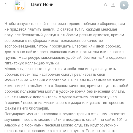
1
Цвет Ночи
Чтобы запустить онлайн-воспроизведение любимого сборника, вам
не придется платить деньги. С сайтом 101.ru каждый меломан
получает бесплатный доступ к альбомам разных артистов, причем
все ролики в подборках имеют великолепное качество
воспроизведения. Чтобы прослушать Unsorted или иной сборник,
достаточно найти через поисковик имя исполнителя или название
группы. Наш ресурс максимально удобный, бесплатный и содержит
гигантскую коллекцию музыки.
Меломаны, активные слушатели и любители иногда запустить
сборник песен под настроение смогут реализовать свои
музыкальные желания с порталом 101.ru. Мы выкладываем тысячи
композиций в альбомах в отборном качестве, причем слушать любой
сборник пользователи могут в удобное время без внесения оплаты.
Фанаты многих исполнителей с удовольствием почитают у нас
"горячие" новости из жизни своего кумира или узнают интересные
факты из его биографии.
Популярная музыка, классика и редкие треки в отличном качестве
звучания - все это можно найти и послушать онлайн на сайте 101.ru.
Альбомы с любимыми песнями можно слушать круглосуточно -
платить за пользование контентом не нужно. Если вы желаете