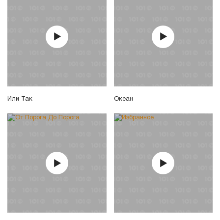
Или Так
Океан