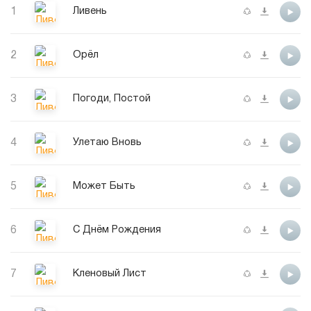
1
Ливень
2
Орёл
3
Погоди, Постой
4
Улетаю Вновь
5
Может Быть
6
С Днём Рождения
7
Кленовый Лист