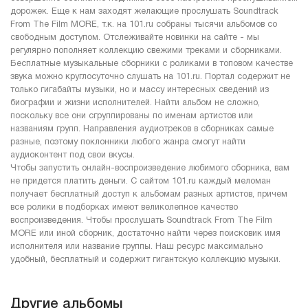
дорожек. Еще к нам заходят желающие прослушать Soundtrack
From The Film MORE, т.к. на 101.ru собраны тысячи альбомов со
свободным доступом. Отслеживайте новинки на сайте - мы
регулярно пополняет коллекцию свежими треками и сборниками.
Бесплатные музыкальные сборники с роликами в топовом качестве
звука можно круглосуточно слушать на 101.ru. Портал содержит не
только гигабайты музыки, но и массу интересных сведений из
биографии и жизни исполнителей. Найти альбом не сложно,
поскольку все они сгруппированы по именам артистов или
названиям групп. Направления аудиотреков в сборниках самые
разные, поэтому поклонники любого жанра смогут найти
аудиоконтент под свои вкусы.
Чтобы запустить онлайн-воспроизведение любимого сборника, вам
не придется платить деньги. С сайтом 101.ru каждый меломан
получает бесплатный доступ к альбомам разных артистов, причем
все ролики в подборках имеют великолепное качество
воспроизведения. Чтобы прослушать Soundtrack From The Film
MORE или иной сборник, достаточно найти через поисковик имя
исполнителя или название группы. Наш ресурс максимально
удобный, бесплатный и содержит гигантскую коллекцию музыки.
Другие альбомы