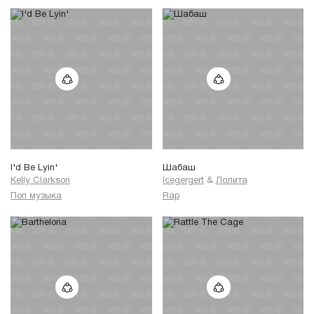
I'd Be Lyin'
Шабаш
Kelly Clarkson
Icegergert
&
Лолита
Поп музыка
Rap