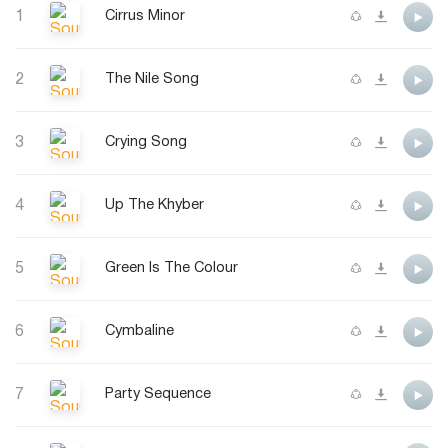
1
Cirrus Minor
2
The Nile Song
3
Crying Song
4
Up The Khyber
5
Green Is The Colour
6
Cymbaline
7
Party Sequence