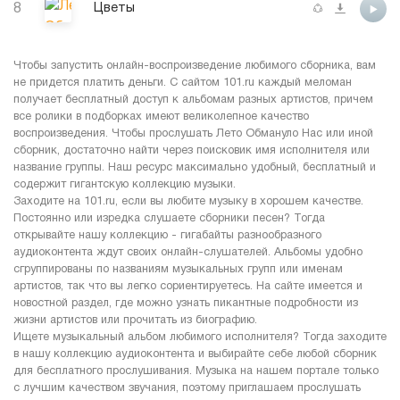
8
Цветы
Чтобы запустить онлайн-воспроизведение любимого сборника, вам
не придется платить деньги. С сайтом 101.ru каждый меломан
получает бесплатный доступ к альбомам разных артистов, причем
все ролики в подборках имеют великолепное качество
воспроизведения. Чтобы прослушать Лето Обмануло Нас или иной
сборник, достаточно найти через поисковик имя исполнителя или
название группы. Наш ресурс максимально удобный, бесплатный и
содержит гигантскую коллекцию музыки.
Заходите на 101.ru, если вы любите музыку в хорошем качестве.
Постоянно или изредка слушаете сборники песен? Тогда
открывайте нашу коллекцию - гигабайты разнообразного
аудиоконтента ждут своих онлайн-слушателей. Альбомы удобно
сгруппированы по названиям музыкальных групп или именам
артистов, так что вы легко сориентируетесь. На сайте имеется и
новостной раздел, где можно узнать пикантные подробности из
жизни артистов или прочитать из биографию.
Ищете музыкальный альбом любимого исполнителя? Тогда заходите
в нашу коллекцию аудиоконтента и выбирайте себе любой сборник
для бесплатного прослушивания. Музыка на нашем портале только
с лучшим качеством звучания, поэтому приглашаем прослушать